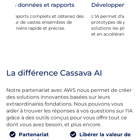
s
Développement de produits
Gest
d'a
z des
L'IA permet d'accélérer le développement de
prototypes de produits en concevant les
Optim
solutions les plus efficaces et les plus rentables
deman
et en accélérant la mise sur le marché.
grâce 
La différence Cassava AI
Notre partenariat avec AWS nous permet de créer
des solutions innovantes basées sur leurs
extraordinaires fondations. Nous pouvons vous
aider à trouver les réponses à vos questions sur l'IA
grâce à des outils conçus pour vous offrir tout ce
dont vous avez besoin, et plus encore.
Partenariat
Libérer la valeur de