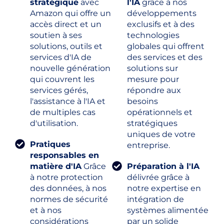
stratégique
avec
l'IA
grâce à nos
Amazon qui offre un
développements
accès direct et un
exclusifs et à des
soutien à ses
technologies
solutions, outils et
globales qui offrent
services d'IA de
des services et des
nouvelle génération
solutions sur
qui couvrent les
mesure pour
services gérés,
répondre aux
l'assistance à l'IA et
besoins
de multiples cas
opérationnels et
d'utilisation.
stratégiques
uniques de votre
Pratiques
entreprise.
responsables en
matière d'IA
Grâce
Préparation à l'IA
à notre protection
délivrée grâce à
des données, à nos
notre expertise en
normes de sécurité
intégration de
et à nos
systèmes alimentée
considérations
par un solide