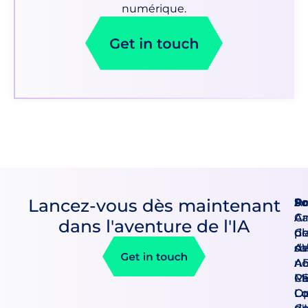
numérique.
Lancez-vous dès maintenant
Pr
So
Ac
An
Ca
A
dans l'aventure de l'IA
Cl
d
pr
A
so
d
AI
AB
no
Mi
CE
Pa
Co
Op
Lo