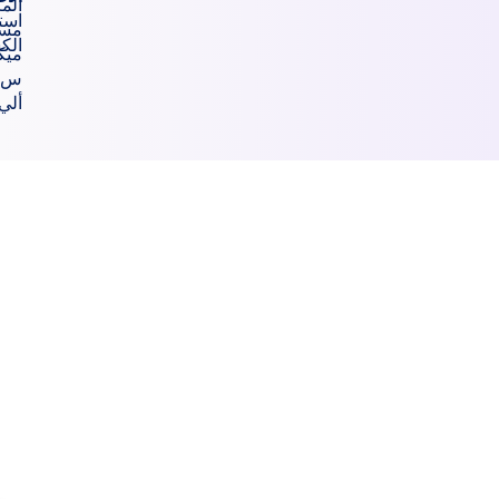
المكانية
استخبارات
مساعدة
الكسافا
ميكا
س-
ألي