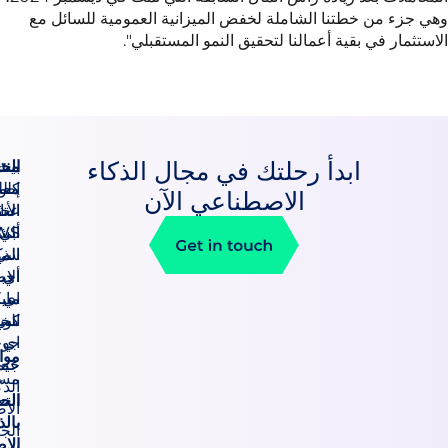
 خطتنا الشاملة لخفض الميزانية العمومية للسائل مع
ي بقية أعمالنا لتحقيق النمو المستقبلي".
ابدأ رحلتك في مجال الذكاء
بيت
الحلول
منتجات
كلود
إطار
معلومات
الاصطناعي الآن
عنا
الحلول
الأنثروبي
أبي
AWS
الشركاء
سي
الذكاء
المواقع
اي
أخبار
الاصطناعي
اي
سياسة
مايكروسوفت
سي
كوبيلوت
الخصوصية
اي
جوجل
موارد
جيميني
عمليات
مسارات
الذكاء
التعلم
الحوسبة
الاصطناعي
بالذكاء
الجغرافية
الاصطناعي