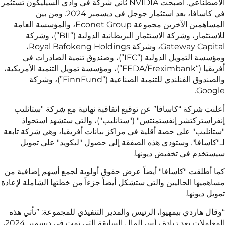
الاصطناعي. أصبحت NVIDIA ثاني شركة في وادي السيليكون تستثمر
في كاسافا، بعد استثمار جوجل في ديسمبر 2024. ومن بين
المساهمين الآخرين مجموعة Econet Group، والمؤسسة العامة
للاستثمار، وشركة الاستثمار البريطانية الدولية (“BII”)، وشركة
Gateway Capital، وشركة Royal Bafokeng Holdings،
ومؤسسة التمويل الدولية (“IFC”)، وصندوق تنمية الصادرات في
أفريقيا (“FEDA/Freximbank”)، ومؤسسة تمويل التنمية الأمريكية،
والصندوق الفنلندي للتنمية الصناعية (“FinnFund”)، وشركة
 “كاسافا” عن توقيع اتفاقية نهائية مع شركة "ستانليب
شر إنفستمنتس" ("ستانليب")، والتي ستشهد استحواذ
على حصة أقلية في مراكز بيانات أفريقيا، وهي شركة تابعة
. وستؤدي هذه الصفقة إلى حصول "ليكويد" على تمويل
ي تخفيض ديونها.
"كاسافا" أيضاً عرض حقوق أولوية لجمع أسهم إضافية من
حاليين والتي ستشكل أيضاً جزءاً من خطتها الشاملة لإعادة
.
 بيمهيوا، الرئيس والمدير التنفيذي للمجموعة: ”تأتي هذه
المعاملات بعد زيادة رأس المال السابقة التي تمت في ديسمبر 2024،